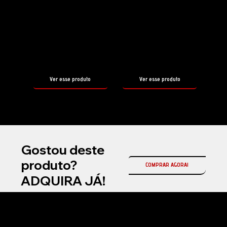
Shampoo
Selante
HYDRO
EASY COAT
FOAM
EXTRA
tamanho
tamanho
500ml
500ml
Ver esse produto
Ver esse produto
Gostou deste
produto?
COMPRAR AGORA!
ADQUIRA JÁ!
Na Fireball Brasil, somos a representante oficial da Fireball Korea no país, referência mundial em coatings cerâmicos automotivos e produtos premium para
estética automotiva profissional.