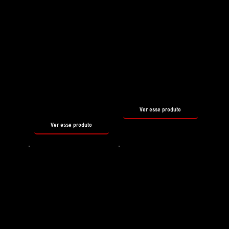
Preparador de superfície
Shampoo
REBORN
PH3
SHAMPOO
tamanho
500ml
tamanho
500ml
Ver esse produto
Ver esse produto