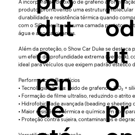
pro
pr
A incorporação do óxido de grafeno à formulação
produto, promovendo uma estrutura molecular ma
dut
od
durabilidade e resistência térmica quando compar
com o SiO₂ resulta em uma camada protetora alt
água e a contaminantes.
o
ut
Além da proteção, o Show Car Duke se destaca 
um efeito de profundidade extrema (wet look), co
ideal para veículos que exigem padrão estético 
ren
o
Performance e Benefícios
• Tecnologia híbrida: óxido de grafeno + SiO₂ + s
• Formação de filme ultraliso, reduzindo o atrito e
de
pr
• Hidrofobicidade avançada (beading e sheeting
• Maior resistência térmica e química em compara
• Proteção contra sujeira, contaminantes e degr
Versatilidade de Aplicação