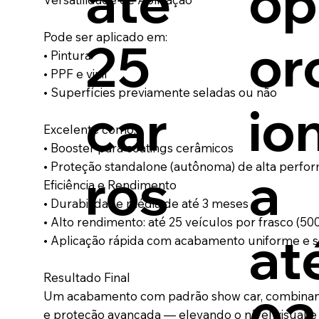
até
op
Pode ser aplicado em:
25
or
• Pintura
• PPF e vinil
• Superfícies previamente seladas ou não
car
io
Excelente como:
• Booster para coatings cerâmicos
• Proteção standalone (autônoma) de alta perfo
ros
a
Eficiência e Rendimento
• Durabilidade média de até 3 meses
• Alto rendimento: até 25 veículos por frasco (
at
• Aplicação rápida com acabamento uniforme e
Resultado Final
Um acabamento com padrão show car, combinand
e proteção avançada — elevando o nível visual e