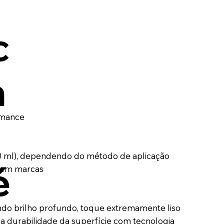
c
n
rmance
500 ml), dependendo do método de aplicação
é
 sem marcas
o brilho profundo, toque extremamente liso
 a durabilidade da superfície com tecnologia