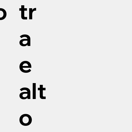
tr
o
a
e
alt
o