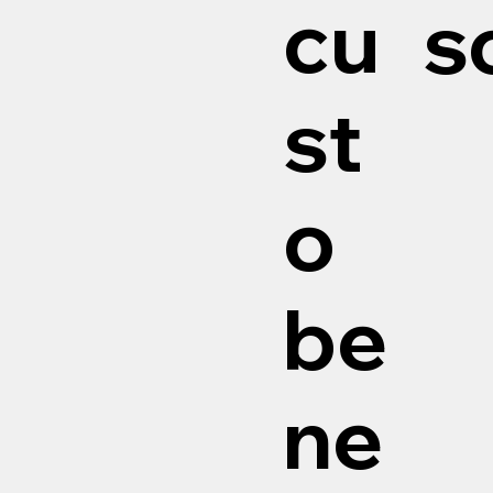
cu
s
st
o
be
ne