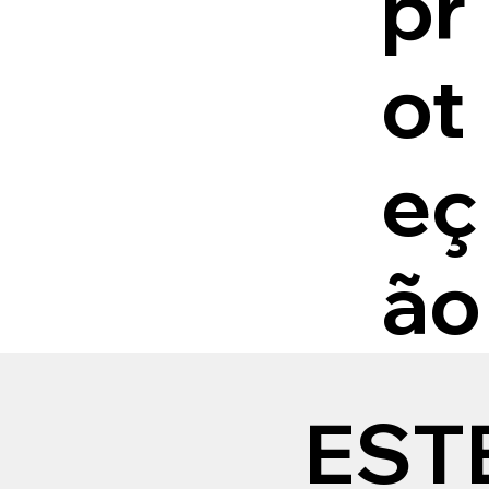
pr
ot
eç
ão
EST