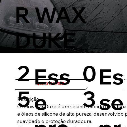
R WAX
DUKE
2
0
Ess
Es
QUERO COMPRAR!
5
3
e
se
Descrição
O Show Car Duke é um selante híbrido de última
e óleos de silicone de alta pureza, desenvolvido 
suavidade e proteção duradoura.