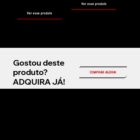
500ml
Ver esse produto
Ver esse produto
Gostou deste
produto?
COMPRAR AGORA!
ADQUIRA JÁ!
Na Fireball Brasil, somos a representante oficial da Fireball Korea no país, referência mundial em coatings cerâmicos automotivos e produtos premium para
estética automotiva profissional.
Atuamos com soluções de alta performance em proteção cerâmica, selantes, ceras e produtos de manutenção, desenvolvidos com tecnologia avançada
para entregar brilho superior, durabilidade e acabamento premium.
Nosso compromisso é oferecer inovação, qualidade e resultados de alto padrão para detailers, estúdios automotivos e entusiastas exigentes em todo o
Brasil.