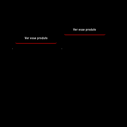
REBORN
PH3
SHAMPOO
tamanho
500ml
tamanho
500ml
Ver esse produto
Ver esse produto
Shampoo
Selante
HYDRO
PIROUETTE
SHAMPOO
tamanho
500ml
tamanho