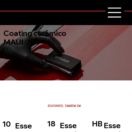
Coating cerâmico
MAUI
DISPONÍVEL TAMBÉM EM:
18
HB
10
Esse
Esse
Esse