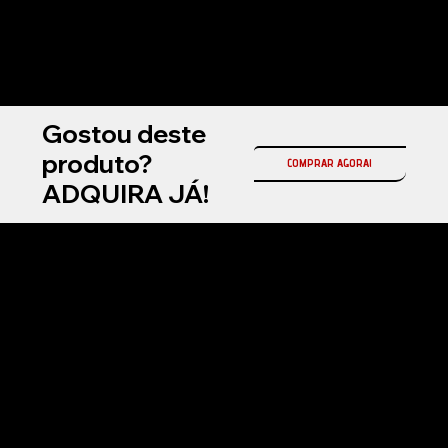
Gostou deste
produto?
COMPRAR AGORA!
ADQUIRA JÁ!
Na Fireball Brasil, somos a representante oficial da Fireball Korea no país, referência mundial em coatings cerâmicos automotivos e produtos premium para
estética automotiva profissional.
Atuamos com soluções de alta performance em proteção cerâmica, selantes, ceras e produtos de manutenção, desenvolvidos com tecnologia avançada
para entregar brilho superior, durabilidade e acabamento premium.
Nosso compromisso é oferecer inovação, qualidade e resultados de alto padrão para detailers, estúdios automotivos e entusiastas exigentes em todo o
Brasil.