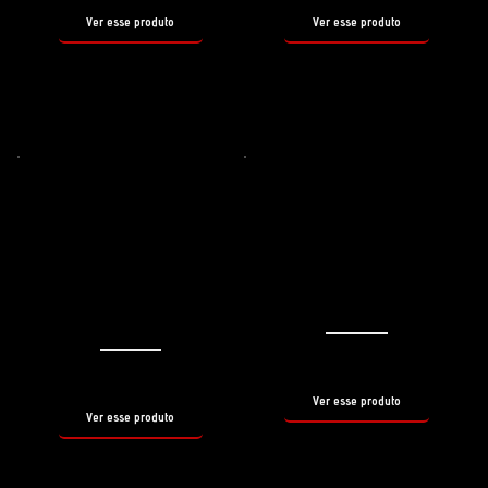
Ver esse produto
Ver esse produto
Shampoo neutro
hydro
Descontaminante ferroso
iron burn
shampoo
tamanho
500ml
tamanho
500ml
Ver esse produto
Ver esse produto