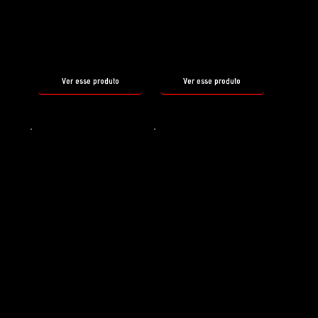
REBORN
WAX OFF
tamanho
tamanho
500ml
500ml
Ver esse produto
Ver esse produto
Shampoo
Selante
HYDRO
PIROUETTE
FOAM
tamanho
500ml
tamanho