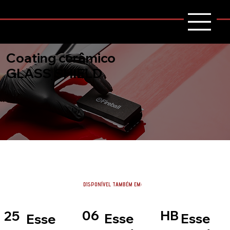
Coating cerâmico
GLASS SHIELD
DISPONÍVEL TAMBÉM EM:
06
HB
25
Esse
Esse
Esse