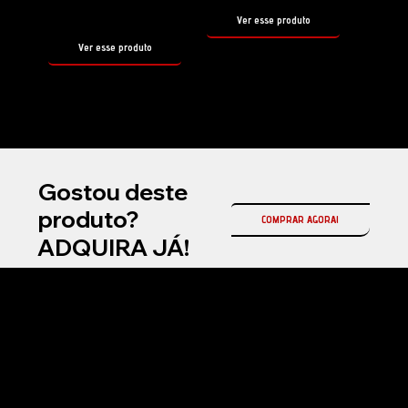
500ml
Ver esse produto
Ver esse produto
Gostou deste
produto?
COMPRAR AGORA!
ADQUIRA JÁ!
Na Fireball Brasil, somos a representante oficial da Fireball Korea no país, referência mundial em coatings cerâmicos automotivos e produtos premium para
estética automotiva profissional.
Atuamos com soluções de alta performance em proteção cerâmica, selantes, ceras e produtos de manutenção, desenvolvidos com tecnologia avançada
para entregar brilho superior, durabilidade e acabamento premium.
Nosso compromisso é oferecer inovação, qualidade e resultados de alto padrão para detailers, estúdios automotivos e entusiastas exigentes em todo o
Brasil.