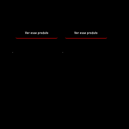
REBORN
WAX OFF
tamanho
tamanho
500ml
500ml
Ver esse produto
Ver esse produto
Shampoo
Selante
HYDRO
SHOW CAR
SHAMPOO
WAX DUKE
tamanho
tamanho