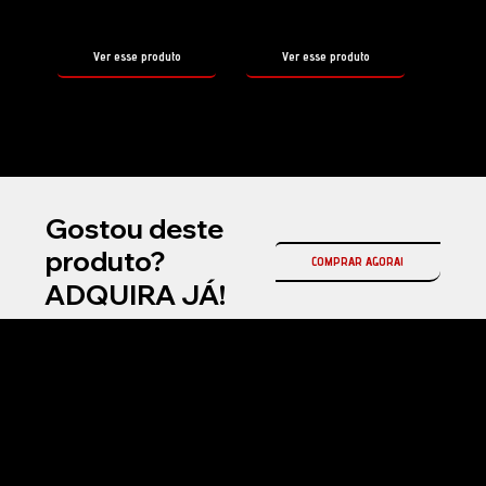
500ml
500ml
Ver esse produto
Ver esse produto
Gostou deste
produto?
COMPRAR AGORA!
ADQUIRA JÁ!
Na Fireball Brasil, somos a representante oficial da Fireball Korea no país, referência mundial em coatings cerâmicos automotivos e produtos premium para
estética automotiva profissional.
Atuamos com soluções de alta performance em proteção cerâmica, selantes, ceras e produtos de manutenção, desenvolvidos com tecnologia avançada
para entregar brilho superior, durabilidade e acabamento premium.
Nosso compromisso é oferecer inovação, qualidade e resultados de alto padrão para detailers, estúdios automotivos e entusiastas exigentes em todo o
Brasil.