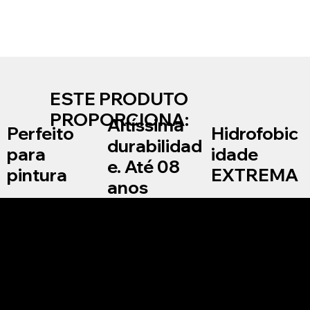
ESTE PRODUTO
PROPORCIONA:
Altíssima
Hidrofobic
Perfeito
durabilidad
idade
para
e. Até 08
EXTREMA
pintura
anos