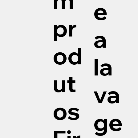
m
e
pr
a
od
la
ut
va
os
ge