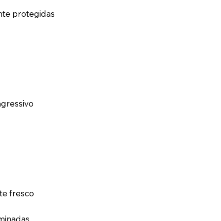
ente protegidas
agressivo
te fresco
aminadas