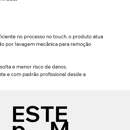
ficiente no processo no touch, o produto atua
do por lavagem mecânica para remoção
 solta e menor risco de danos,
te e com padrão profissional desde a
ESTE
p
M