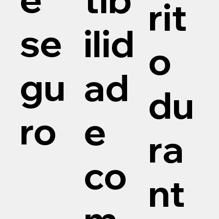
rit
se
ilid
o
gu
ad
du
ro
e
ra
co
nt