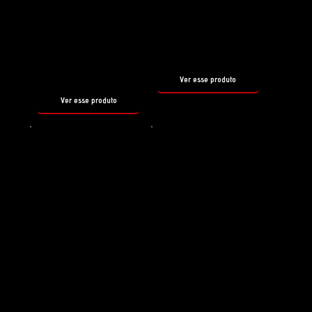
REBORN
SNOW
FOAM
tamanho
500ml
tamanho
500ml
Ver esse produto
Ver esse produto
Shampoo
Selante
HYDRO
PIROUETTE
FOAM
tamanho
500ml
tamanho