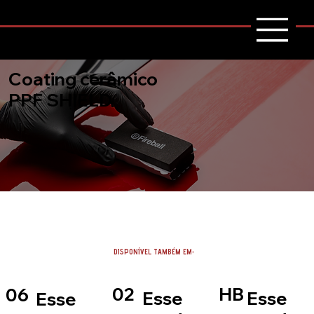
Coating cerâmico
PPF SHIELD
DISPONÍVEL TAMBÉM EM:
02
HB
06
Esse
Esse
Esse