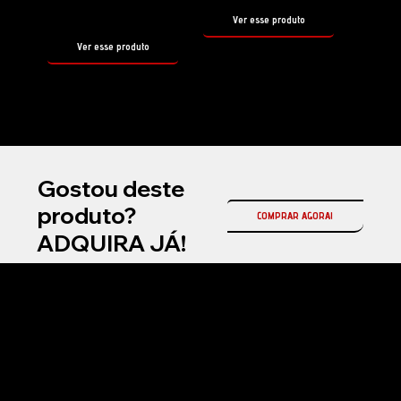
500ml
Ver esse produto
Ver esse produto
Gostou deste
produto?
COMPRAR AGORA!
ADQUIRA JÁ!
Na Fireball Brasil, somos a representante oficial da Fireball Korea no país, referência mundial em coatings cerâmicos automotivos e produtos premium para
estética automotiva profissional.
Atuamos com soluções de alta performance em proteção cerâmica, selantes, ceras e produtos de manutenção, desenvolvidos com tecnologia avançada
para entregar brilho superior, durabilidade e acabamento premium.
Nosso compromisso é oferecer inovação, qualidade e resultados de alto padrão para detailers, estúdios automotivos e entusiastas exigentes em todo o
Brasil.