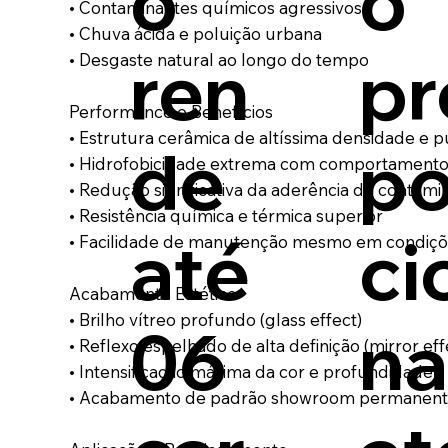
o
o
• Contaminantes químicos agressivos
• Chuva ácida e poluição urbana
ren
pr
• Desgaste natural ao longo do tempo
Performance e Benefícios
• Estrutura cerâmica de altíssima densidade e p
de
po
• Hidrofobicidade extrema com comportament
• Redução significativa da aderência de contami
• Resistência química e térmica superior
até
ci
• Facilidade de manutenção mesmo em condiçõ
Acabamento Estético
• Brilho vítreo profundo (glass effect)
06
n
• Reflexo espelhado de alta definição (mirror eff
• Intensificação máxima da cor e profundidade
• Acabamento de padrão showroom permanen