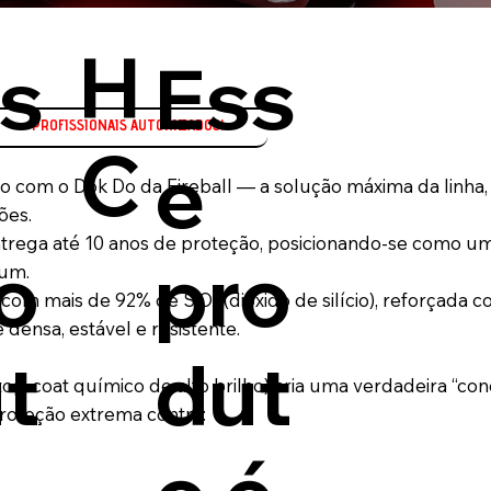
H
s
Ess
C
e
o com o Dok Do da Fireball — a solução máxima da linha,
ões.
ntrega até 10 anos de proteção, posicionando-se como um
o
pro
ium.
om mais de 92% de SiO₂ (dióxido de silício), reforçada c
 densa, estável e resistente.
t
dut
top-coat químico de alto brilho) cria uma verdadeira “co
proteção extrema contra: