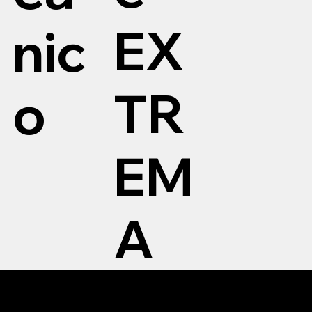
EX
nic
TR
o
EM
A