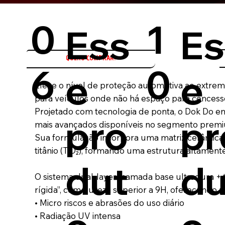
0
1
Ess
Es
QUERO COMPRAR!
6
0
e
e
Eleve o nível de proteção automotiva ao extrem
para veículos onde não há espaço para concess
Projetado com tecnologia de ponta, o Dok Do e
pro
pr
mais avançados disponíveis no segmento prem
Sua formulação incorpora uma matriz cerâmica c
titânio (TiO₂), formando uma estrutura altamente
dut
du
O sistema dual-layer (camada base ultradura + 
rígida”, com dureza superior a 9H, oferecendo 
• Micro riscos e abrasões do uso diário
• Radiação UV intensa