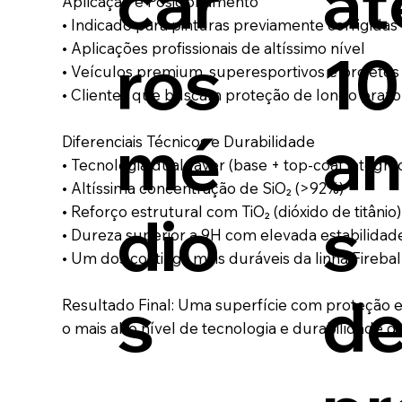
car
at
Aplicação e Posicionamento
• Indicado para pinturas previamente corrigida
• Aplicações profissionais de altíssimo nível
ros
10
• Veículos premium, superesportivos e projetos
• Clientes que buscam proteção de longo pra
mé
a
Diferenciais Técnicos e Durabilidade
• Tecnologia dual-layer (base + top-coat integra
• Altíssima concentração de SiO₂ (>92%)
• Reforço estrutural com TiO₂ (dióxido de titânio)
dio
s
• Dureza superior a 9H com elevada estabilidad
• Um dos coatings mais duráveis da linha Fireba
s
d
Resultado Final: Uma superfície com proteção 
o mais alto nível de tecnologia e durabilidade da