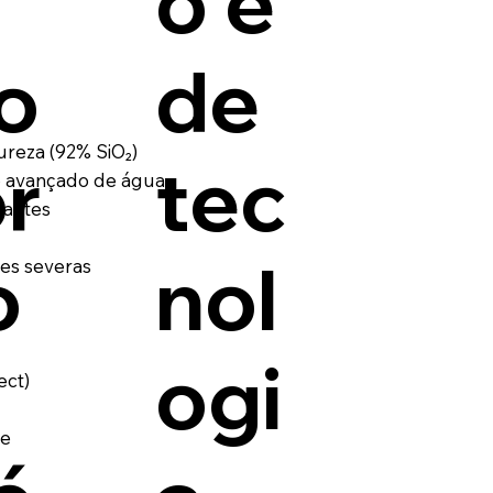
o é
o
de
ureza (92% SiO₂)
r
tec
o avançado de água
nantes
o
nol
es severas
a
ogi
ect)
te