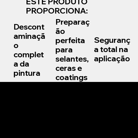
ESTE PRODUTO
PROPORCIONA:
Preparaç
Descont
ão
aminaçã
Seguranç
perfeita
o
a total na
para
complet
aplicação
selantes,
a da
ceras e
pintura
coatings