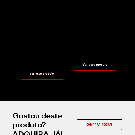
Shampoo
Selante
HYDRO
PIROUETTE
FOAM
tamanho
500ml
tamanho
500ml
Ver esse produto
Ver esse produto
Gostou deste
produto?
COMPRAR AGORA!
ADQUIRA JÁ!