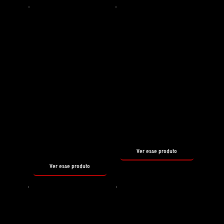
COMPLEMENTAM O REBORN
Preparador de superfície
Shampoo
REBORN
SNOW
FOAM
tamanho
500ml
tamanho
500ml
Ver esse produto
Ver esse produto