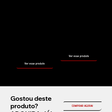
Shampoo
Selante
HYDRO
PIROUETTE
FOAM
tamanho
500ml
tamanho
500ml
Ver esse produto
Ver esse produto
Gostou deste
produto?
COMPRAR AGORA!