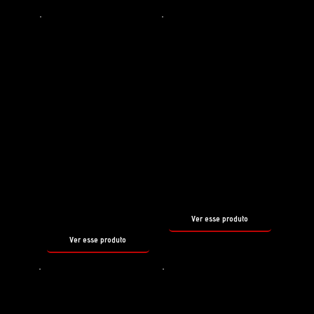
COMPLEMENTAM O PRÉ WASH
NEUTRAL
Preparador de superfície
Shampoo
REBORN
SNOW
FOAM
tamanho
500ml
tamanho
500ml
Ver esse produto
Ver esse produto