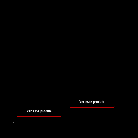
Conheça alguns outros produtos
que
COMPLEMENTAM O WATER
SPOT
Preparador de superfície
Selante molhado
REBORN
WATERLES
S MAX
tamanho
500ml
tamanho
500ml
Ver esse produto
Ver esse produto