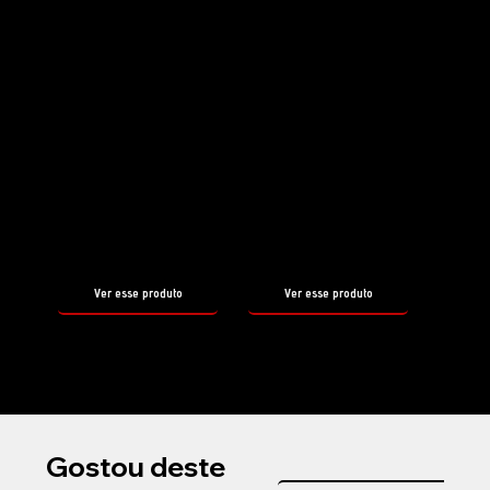
Shampoo
Shampoo
PRE WASH
PH3
ALKALINE
SHAMPOO
tamanho
tamanho
500ml
500ml
Ver esse produto
Ver esse produto
Gostou deste