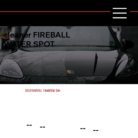
cleaner FIREBALL
WATER SPOT
DISPONÍVEL TAMBÉM EM:
--
--
--
--