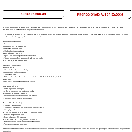
QUERO COMPRAR!
O Water Spot da Fireball é um limpador levemente ácido, desenvolvido para a remoção segura de manchas de água e acúmulo de minerais, atuando de forma eficiente na
neutralização de contaminantes inorgânicos na superfície.
Sua formulação avançada promove uma limpeza rápida e controlada, dissolvendo depósitos minerais sem agredir a pintura, além de deixar uma camada de compostos alcalinos
residuais inofensivos, que ajudam a reduzir a reincidência de novas marcas.
Performance e Benefícios
• Remove:
o Manchas de água (water spots)
o Depósitos minerais leves
o Contaminações inorgânicas
• Ação rápida e controlada
• Ajuda a prevenir o reaparecimento de marcas
• Não agride a superfície quando utilizado corretamente
• Fácil aplicação e alto rendimento
Aplicação e Versatilidade
• Indicado para:
o Correção leve de manchas de água
o Manutenção periódica da pintura
• Compatível com:
o Pintura automotiva / Revestimentos cerâmicos / PPF (Película de Proteção de Pintura)
• Ideal para:
o Uso profissional / Detailing de manutenção
Diferenciais Técnicos
• Formulação à base de água
• pH levemente ácido com ação controlada
• Seguro para múltiplas superfícies
• Auxilia na redução de novos depósitos minerais
• Alta eficiência com baixo risco de dano
Modo de Uso (Fabricante)
• Agite bem antes de usar
• Certifique-se de que o veículo esteja em ambiente fresco
• Não aplique sob luz solar direta
• Pulverize o produto uniformemente sobre a superfície
• Trabalhe em pequenas áreas
• Deixe agir por até 30 segundos
• Não exceda o tempo de ação e não deixe secar
• Remova o excesso com toalha de microfibra limpa
• Repita o processo se necessário
Observação Profissional: Por se tratar de um produto ácido, deve ser utilizado de forma controlada e pontual, evitando uso excessivo ou prolongado para preservar a integridade da
superfície.