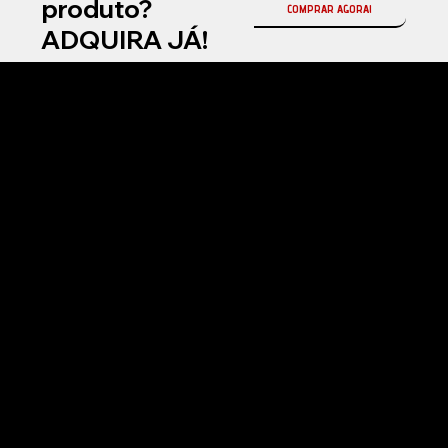
produto?
COMPRAR AGORA!
ADQUIRA JÁ!
Na Fireball Brasil, somos a representante oficial da Fireball Korea no país, referência mundial em coatings cerâmicos automotivos e produtos premium para
estética automotiva profissional.
Atuamos com soluções de alta performance em proteção cerâmica, selantes, ceras e produtos de manutenção, desenvolvidos com tecnologia avançada
para entregar brilho superior, durabilidade e acabamento premium.
Nosso compromisso é oferecer inovação, qualidade e resultados de alto padrão para detailers, estúdios automotivos e entusiastas exigentes em todo o
Brasil.