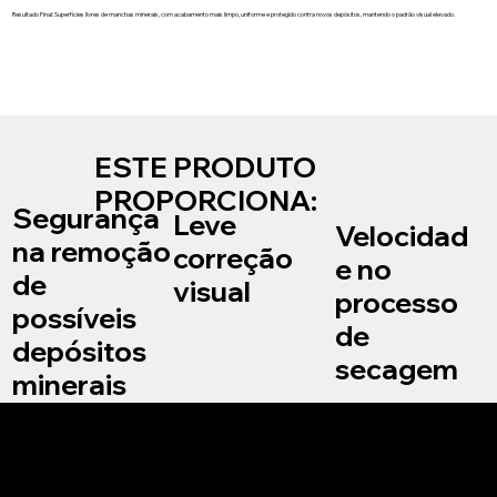
Resultado Final: Superfícies livres de manchas minerais, com acabamento mais limpo, uniforme e protegido contra novos depósitos, mantendo o padrão visual elevado.
ESTE PRODUTO
PROPORCIONA:
Segurança
Leve
Velocidad
na remoção
correção
e no
de
visual
processo
possíveis
de
depósitos
secagem
minerais