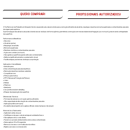
QUERO COMPRAR!
O Tar Remover da Fireball é um limpador técnico especializado, desenvolvido para a remoção eficiente de alcatrão, respingos de piche, borracha queimada e contaminantes pesados
de origem petroquímica.
Sua formulação não abrasiva atua dissolvendo esses resíduos de forma química, permitindo a remoção sem necessidade de esfregação (uso no touch), preservando a integridade
da superfície.
Performance e Benefícios
• Dissolve:
o Alcatrão (piche)
o Respingos de asfalto
o Borracha queimada
o Resíduos de tinta e contaminantes pesados
• Ação sem contato (no touch)
• Não agride a superfície quando utilizado corretamente
• Melhora significativamente o acabamento visual
• Facilita etapas posteriores de limpeza e proteção
Aplicação e Versatilidade
• Indicado para:
o Descontaminação pesada de pintura
o Remoção de piche e resíduos aderidos
• Compatível com:
o Pintura automotiva
o PPF (Película de Proteção de Pintura)
o Vidro
o Metais
o Plásticos
• Ideal para:
o Uso profissional em detailing
o Etapas de preparação de superfície
Diferenciais Técnicos
• Fórmula não abrasiva com ação química eficiente
• Alta capacidade de dissolução de contaminantes pesados
• Aplicação prática em spray
• Excelente desempenho em sujeiras difíceis onde shampoos não atuam
Modo de Uso (Fabricante)
• Agite bem antes de usar
• Certifique-se de que o veículo esteja em ambiente fresco
• Não aplique sob luz solar direta
• Pulverize o produto diretamente sobre a área contaminada
• Deixe agir por 30 a 90 segundos
• Remova o excesso com toalha de microfibra
• Repita o processo se necessário