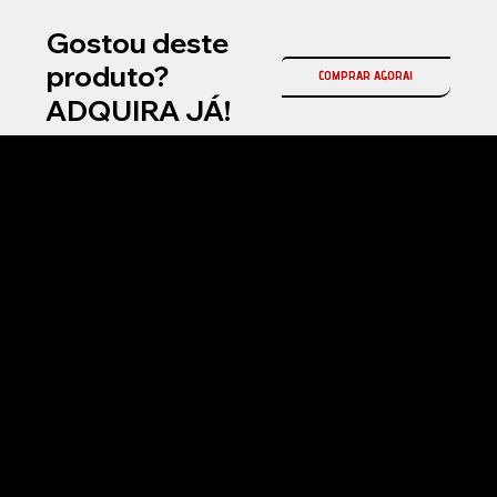
Gostou deste
produto?
COMPRAR AGORA!
ADQUIRA JÁ!
Na Fireball Brasil, somos a representante oficial da Fireball Korea no país, referência mundial em coatings cerâmicos automotivos e produtos premium para
estética automotiva profissional.
Atuamos com soluções de alta performance em proteção cerâmica, selantes, ceras e produtos de manutenção, desenvolvidos com tecnologia avançada
para entregar brilho superior, durabilidade e acabamento premium.
Nosso compromisso é oferecer inovação, qualidade e resultados de alto padrão para detailers, estúdios automotivos e entusiastas exigentes em todo o
Brasil.