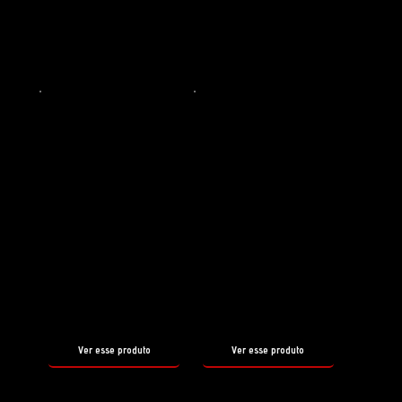
Conheça alguns outros produtos
que
COMPLEMENTAM O TAR
REMOVER
Preparador de superfície
Preparador de Superfícies
REBORN
WAX OFF
tamanho
tamanho
500ml
500ml
Ver esse produto
Ver esse produto