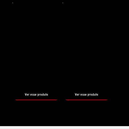
Shampoo
Shampoo
PRE WASH
PRE WASH
NEUTRAL
ALKALINE
tamanho
tamanho
500ml
500ml
Ver esse produto
Ver esse produto