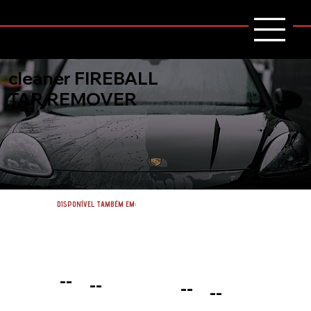
cleaner FIREBALL
TAR REMOVER
DISPONÍVEL TAMBÉM EM:
--
--
--
--