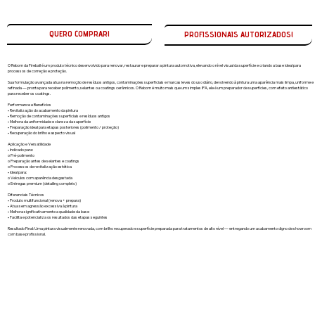
QUERO COMPRAR!
O Reborn da Fireball é um produto técnico desenvolvido para renovar, restaurar e preparar a pintura automotiva, elevando o nível visual da superfície e criando a base ideal para
processos de correção e proteção.
Sua formulação avançada atua na remoção de resíduos antigos, contaminações superficiais e marcas leves do uso diário, devolvendo à pintura uma aparência mais limpa, uniforme e
refinada — pronta para receber polimento, selantes ou coatings cerâmicos. O Reborn é muito mais que um simples IPA, ele é um preparador de superfícies, com efeito antiestático
para receber os coatings.
Performance e Benefícios
• Revitalização do acabamento da pintura
• Remoção de contaminações superficiais e resíduos antigos
• Melhora da uniformidade e clareza da superfície
• Preparação ideal para etapas posteriores (polimento / proteção)
• Recuperação do brilho e aspecto visual
Aplicação e Versatilidade
• Indicado para:
o Pré-polimento
o Preparação antes de selantes e coatings
o Processos de revitalização estética
• Ideal para:
o Veículos com aparência desgastada
o Entregas premium (detailing completo)
Diferenciais Técnicos
• Produto multifuncional (renova + prepara)
• Atua sem agressão excessiva à pintura
• Melhora significativamente a qualidade da base
• Facilita e potencializa os resultados das etapas seguintes
Resultado Final: Uma pintura visualmente renovada, com brilho recuperado e superfície preparada para tratamentos de alto nível — entregando um acabamento digno de showroom
com base profissional.