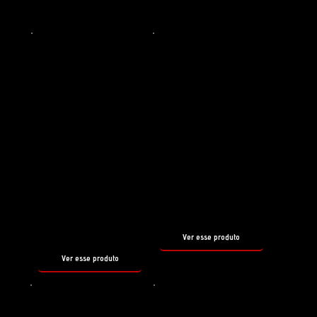
Conheça alguns outros produtos
que
COMPLEMENTAM O REBORN
Preparador de superfície
Shampoo
REBORN
SNOW
FOAM
tamanho
500ml
tamanho
500ml
Ver esse produto
Ver esse produto