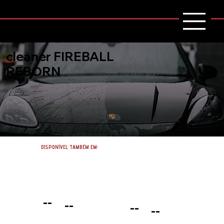
cleaner FIREBALL
REBORN
DISPONÍVEL TAMBÉM EM:
--
--
--
--