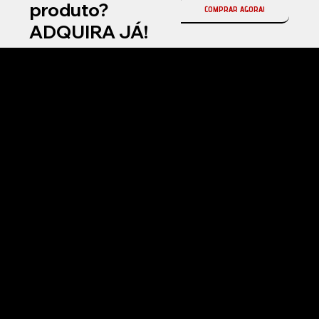
produto?
COMPRAR AGORA!
ADQUIRA JÁ!
Na Fireball Brasil, somos a representante oficial da Fireball Korea no país, referência mundial em coatings cerâmicos automotivos e produtos premium para
estética automotiva profissional.
Atuamos com soluções de alta performance em proteção cerâmica, selantes, ceras e produtos de manutenção, desenvolvidos com tecnologia avançada
para entregar brilho superior, durabilidade e acabamento premium.
Nosso compromisso é oferecer inovação, qualidade e resultados de alto padrão para detailers, estúdios automotivos e entusiastas exigentes em todo o
Brasil.