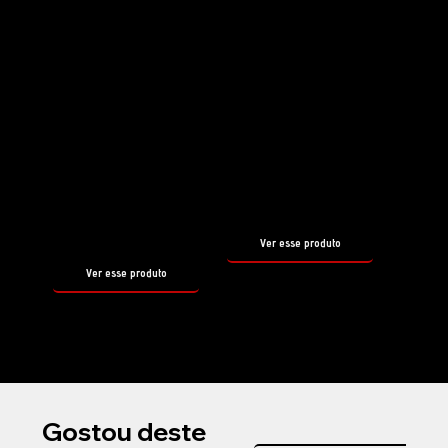
Shampoo
Selante
HYDRO
PIROUETTE
FOAM
tamanho
500ml
tamanho
500ml
Ver esse produto
Ver esse produto
Gostou deste