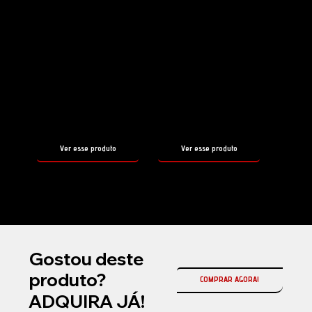
Shampoo
Selante
HYDRO
SHOW CAR
FOAM
WAX DUKE
tamanho
tamanho
500ml
500ml
Ver esse produto
Ver esse produto
Gostou deste
produto?
COMPRAR AGORA!
ADQUIRA JÁ!