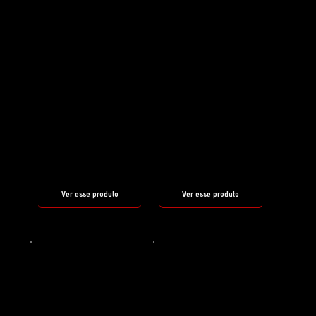
COMPLEMENTAM O FX88
Preparador de superfície
Prep. superfícies
REBORN
WAX OFF
tamanho
tamanho
500ml
500ml
Ver esse produto
Ver esse produto