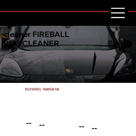
cleaner FIREBALL
BUG CLEANER
DISPONÍVEL TAMBÉM EM:
--
--
--
--