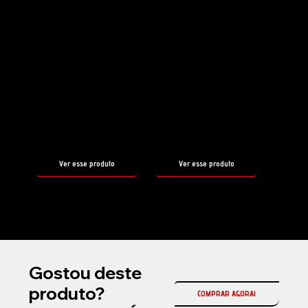
Shampoo
Selante
HYDRO
HYDRO
FOAM
SHAMPOO
tamanho
tamanho
500ml
500ml
Ver esse produto
Ver esse produto
Gostou deste
produto?
COMPRAR AGORA!