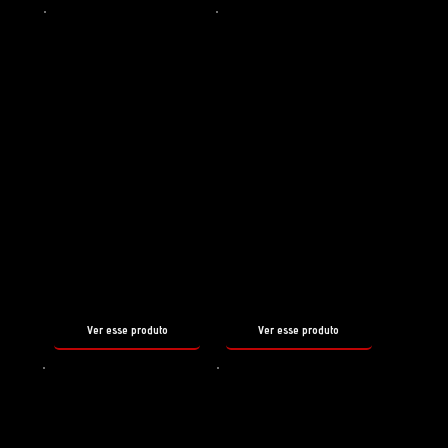
que
COMPLEMENTAM O BUG
CLEANER
Shampoo
Shampoo
PH3
PRE WASH
SHAMPOO
ALKALINE
tamanho
tamanho
500ml
500ml
Ver esse produto
Ver esse produto