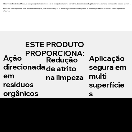
Observação Profissional: Resíduos biológicos (principalmente fezes de aves) são altamente corrosivos. O uso rápido do Bug Cleaner evita manchas permanentes e danos ao verniz.
Resultado Final: Superfícies livres de resíduos biológicos, com remoção segura e sem esforço, mantendo a integridade da pintura e garantindo um processo de lavagem mais
eficiente.
ESTE PRODUTO
PROPORCIONA:
Ação
Aplicação
Redução
direcionada
segura em
de atrito
em
multi
na limpeza
resíduos
superfície
orgânicos
s