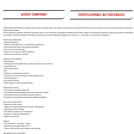
QUERO COMPRAR!
O Bug Cleaner da Fireball é um limpador técnico sem solventes agressivos, desenvolvido para a remoção eficiente de insetos, seiva de árvores e excrementos de pássaros durante a
etapa de pré-lavagem.
Sua fórmula utiliza agentes de limpeza de origem cítrica, como d-limoneno, que quebram rapidamente resíduos orgânicos sem agredir a superfície, capazes de quebrar rapidamente
as proteínas e resíduos biológicos, permitindo a remoção sem necessidade de esfregação (uso no touch) — reduzindo o risco de danos à superfície.
Performance e Benefícios
• Remoção rápida de:
o Insetos / Seiva de árvores / Excrementos de pássaros
• Ação química eficiente sobre resíduos biológicos
• Uso no touch (sem esfregar)
• Reduz risco de marcas e danos na pintura
• Seguro para superfícies sensíveis
Aplicação e Versatilidade
• Indicado para:
o Pré-lavagem localizada (frente do veículo, retrovisores, para-brisa)
• Compatível com:
o Pintura automotiva
o PPF
o Plásticos e acabamentos externos
o Veículos com ou sem proteção (coating, selante, cera)
• Pode ser utilizado:
o Puro (ação máxima)
o Diluído (ajustar conforme necessidade)
Diferenciais Técnicos
• Fórmula sem solventes agressivos
• Tecnologia baseada em agentes naturais (derivados do limão)
• Alta eficiência sem necessidade de ação mecânica
• Excelente custo-benefício devido à possibilidade de diluição
Modo de Uso (Fabricante)
• Agite bem antes de usar
• Aplique o produto diretamente nas áreas contaminadas
• Deixe agir por até 2 minutos
• Não deixe o produto secar na superfície
• Enxágue com água em alta pressão
• Repita se necessário
Diluição:
• Uso moderado: 1:1 (produto + água)
• Superfícies protegidas: diluir até 1:10
• Pode ser utilizado puro para sujeiras mais pesadas
Não aplicar sob luz solar direta