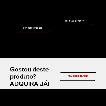
FOAM
tamanho
500ml
tamanho
500ml
Ver esse produto
Ver esse produto
Gostou deste
produto?
COMPRAR AGORA!
ADQUIRA JÁ!
Na Fireball Brasil, somos a representante oficial da Fireball Korea no país, referência mundial em coatings cerâmicos automotivos e produtos premium para
estética automotiva profissional.
Atuamos com soluções de alta performance em proteção cerâmica, selantes, ceras e produtos de manutenção, desenvolvidos com tecnologia avançada