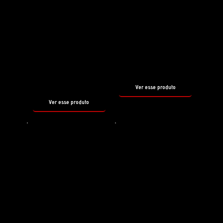
Preparador de superfície
Shampoo
REBORN
SNOW
FOAM
tamanho
500ml
tamanho
500ml
Ver esse produto
Ver esse produto
Shampoo
Selante
HYDRO
PIROUETTE