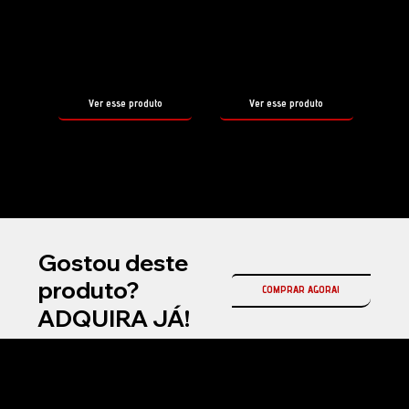
FOAM
EXTRA
tamanho
tamanho
500ml
500ml
Ver esse produto
Ver esse produto
Gostou deste
produto?
COMPRAR AGORA!
ADQUIRA JÁ!
Na Fireball Brasil, somos a representante oficial da Fireball Korea no país, referência mundial em coatings cerâmicos automotivos e produtos premium para
estética automotiva profissional.
Atuamos com soluções de alta performance em proteção cerâmica, selantes, ceras e produtos de manutenção, desenvolvidos com tecnologia avançada