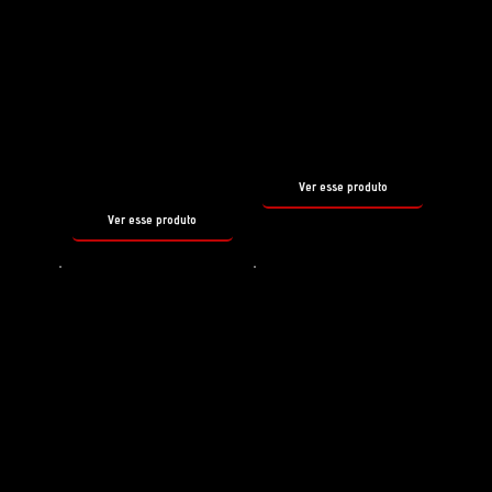
Preparador de superfície
Shampoo
REBORN
PH3
SHAMPOO
tamanho
500ml
tamanho
500ml
Ver esse produto
Ver esse produto
Shampoo
Selante
HYDRO
EASY COAT