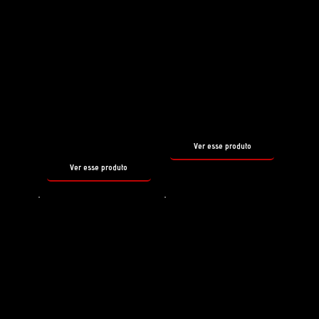
Preparador de superfície
Shampoo
REBORN
PH3
SHAMPOO
tamanho
500ml
tamanho
500ml
Ver esse produto
Ver esse produto