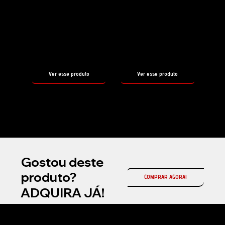
Shampoo
Selante
HYDRO
EASY COAT
FOAM
EXTRA
tamanho
tamanho
500ml
500ml
Ver esse produto
Ver esse produto
Gostou deste
produto?
COMPRAR AGORA!
ADQUIRA JÁ!