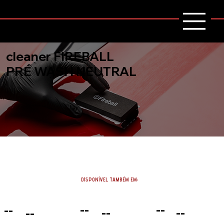
cleaner FIREBALL
PRÉ WASH NEUTRAL
DISPONÍVEL TAMBÉM EM:
--
--
--
--
--
--