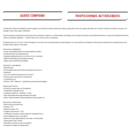
QUERO COMPRAR!
O Neutral Pre-Wash da Fireball é um pré-lavagem com pH neutro, desenvolvido para soltar, encapsular e remover sujeiras pesadas sem contato mecânico, tornando o processo de
lavagem muito mais seguro e eficiente.
Sua formulação avançada atua sobre poeira, lama, resíduos orgânicos e contaminantes de tráfego, promovendo uma limpeza inicial altamente eficaz e reduzindo significativamente
o atrito nas etapas seguintes — minimizando o risco de micro riscos na pintura.
Projetado para uso “no touch” (sem esfregação), o produto remove grande parte da sujeira apenas com ação química e enxágue em alta pressão, preparando a superfície para uma
lavagem mais segura e controlada.
Performance e Benefícios
• Limpeza inicial eficiente sem necessidade de contato
• Encapsulamento de sujeira pesada
• Redução significativa do risco de micro riscos (marring)
• Melhoria da eficiência da lavagem principal
• Seguro para superfícies protegidas
Aplicação e Versatilidade
• Indicado para:
o Pré-lavagem automotiva (primeira etapa do processo)
• Ideal para:
o Uso com canhão de espuma (snow foam)
o Pulverizador manual ou de compressão
• Compatível com:
o Pintura / PPF / Plásticos / Superfícies previamente protegidas
Diferenciais Técnicos
• pH neutro (seguro para uso frequente)
• Totalmente compatível com:
o Coatings cerâmicos / Selantes / Ceras
• Alta capacidade de encapsulamento de sujeira
• Reduz drasticamente a necessidade de contato agressivo
Modo de Uso (Fabricante)
• Dilua conforme necessário:
o Exterior: 1:15
o Interior e tecido: 1:50
o Tapetes automotivos: 1:150
• Certifique-se de que o veículo esteja em ambiente fresco
• Nunca aplique sob luz solar direta
• Borrife a solução diluída apenas nas áreas contaminadas
• Deixe agir por até 1 minuto
• Não deixe o produto secar na superfície
• Enxágue com água em alta pressão