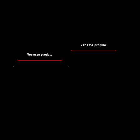
Preparador de superfície
Shampoo
REBORN
SNOW
FOAM
tamanho
500ml
tamanho
500ml
Ver esse produto
Ver esse produto
Shampoo
Selante
HYDRO
PIROUETTE
FOAM
tamanho