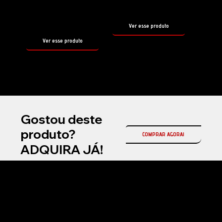
500ml
tamanho
500ml
Ver esse produto
Ver esse produto
Gostou deste
produto?
COMPRAR AGORA!
ADQUIRA JÁ!
Na Fireball Brasil, somos a representante oficial da Fireball Korea no país, referência mundial em coatings cerâmicos automotivos e produtos premium para
estética automotiva profissional.
Atuamos com soluções de alta performance em proteção cerâmica, selantes, ceras e produtos de manutenção, desenvolvidos com tecnologia avançada
para entregar brilho superior, durabilidade e acabamento premium.
Nosso compromisso é oferecer inovação, qualidade e resultados de alto padrão para detailers, estúdios automotivos e entusiastas exigentes em todo o
Brasil.