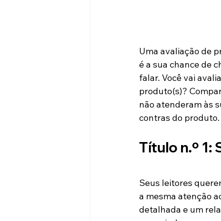
Uma avaliação de pr
é a sua chance de c
falar. Você vai ava
produto(s)? Compart
não atenderam às su
contras do produto.
Título n.º 1
Seus leitores quere
a mesma atenção aos
detalhada e um rela