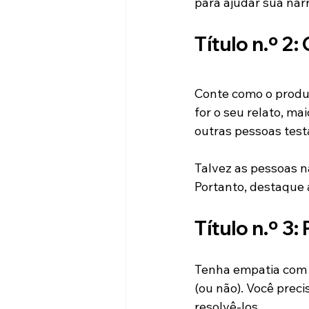
para ajudar sua narr
Título n.º 2
Conte como o produ
for o seu relato, ma
outras pessoas test
Talvez as pessoas n
Portanto, destaque 
Título n.º 3:
Tenha empatia com s
(ou não). Você prec
resolvê-los.