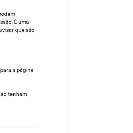
 podem 
ssão. É uma 
avisar que são 
 para a página 
caso tenham 