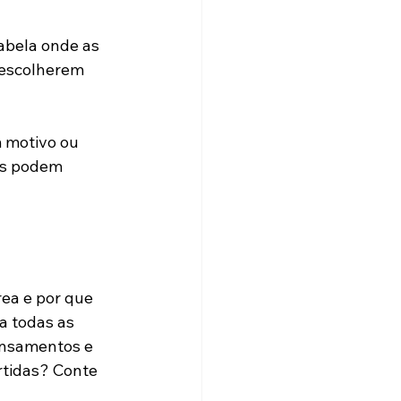
abela onde as 
 escolherem 
 motivo ou 
es podem 
rea e por que 
a todas as 
ensamentos e 
rtidas? Conte 