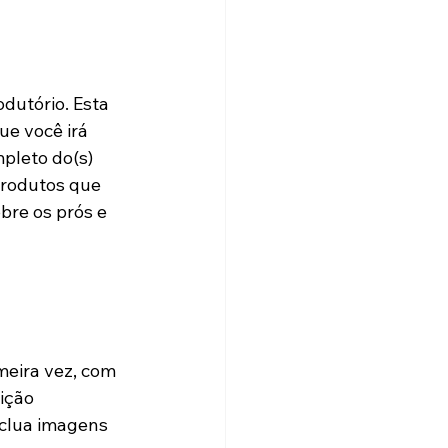
dutório. Esta 
ue você irá 
pleto do(s) 
produtos que 
bre os prós e 
meira vez, com 
ição 
nclua imagens 