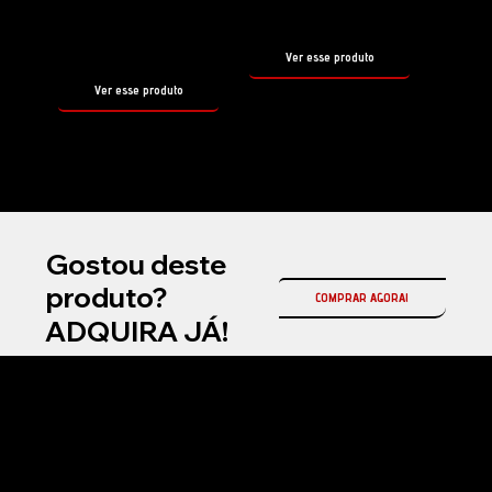
500ml
tamanho
500ml
Ver esse produto
Ver esse produto
Gostou deste
produto?
COMPRAR AGORA!
ADQUIRA JÁ!
Na Fireball Brasil, somos a representante oficial da Fireball Korea no país, referência mundial em coatings cerâmicos automotivos e produtos premium para
estética automotiva profissional.
Atuamos com soluções de alta performance em proteção cerâmica, selantes, ceras e produtos de manutenção, desenvolvidos com tecnologia avançada
para entregar brilho superior, durabilidade e acabamento premium.
Nosso compromisso é oferecer inovação, qualidade e resultados de alto padrão para detailers, estúdios automotivos e entusiastas exigentes em todo o
Brasil.