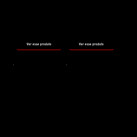
Preparador de superfície
Preparador de superfícies
REBORN
WAX OFF
tamanho
tamanho
500ml
500ml
Ver esse produto
Ver esse produto
Shampoo
Selante
HYDRO
PIROUETTE
FOAM
tamanho