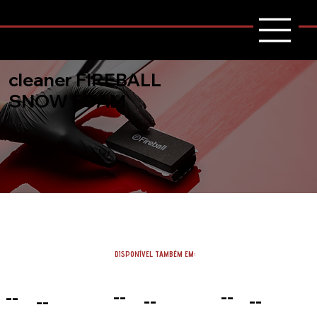
cleaner FIREBALL
SNOW FOAM
DISPONÍVEL TAMBÉM EM:
--
--
--
--
--
--