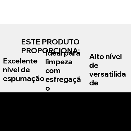
ESTE PRODUTO
PROPORCIONA:
Ideal para
Alto nível
Excelente
limpeza
de
nível de
com
versatilida
espumação
esfregaçã
de
o